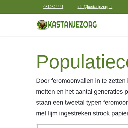
0314642221
info@kastanjezorg.nl
Populatiec
Door feromoonvallen in te zetten 
motten en het aantal generaties 
staan een tweetal typen feromoonv
met lijm ingestreken strook papie