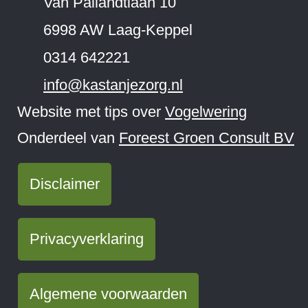
Van Pallandtlaan 10
6998 AW Laag-Keppel
0314 642221
info@kastanjezorg.nl
Website met tips over
Vogelwering
Onderdeel van
Foreest Groen Consult BV
Disclaimer
Privacyverklaring
Algemene voorwaarden